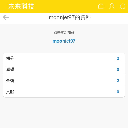
moonjet97的资料
点击重新加载
moonjet97
积分
2
威望
0
金钱
2
贡献
0