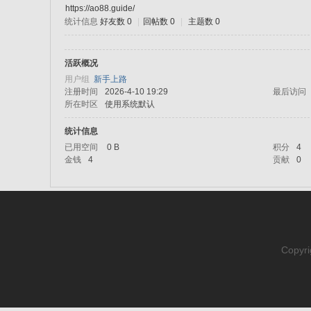
https://ao88.guide/
统计信息
好友数 0
|
回帖数 0
|
主题数 0
sc
活跃概况
用户组
新手上路
注册时间
2026-4-10 19:29
最后访问
所在时区
使用系统默认
统计信息
已用空间
0 B
积分
4
金钱
4
贡献
0
uz!
Copyri