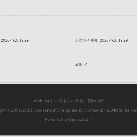
2026-4-10 19:29
上次活动时间
2026-4-10 19:29
威望
0
Archiver
|
手机版
|
小黑屋
|
DiscuzX
ght © 2001-2013
Comsenz Inc.
Template by
Comsenz Inc.
All Rights Re
Powered by
Discuz!
X3.4