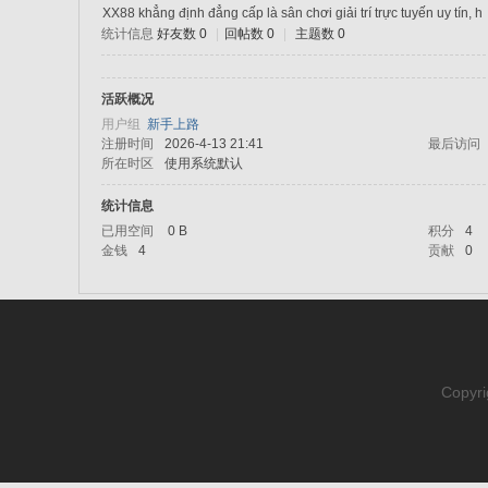
XX88 khẳng định đẳng cấp là sân chơi giải trí trực tuyến uy tín, h
统计信息
好友数 0
|
回帖数 0
|
主题数 0
sc
活跃概况
用户组
新手上路
注册时间
2026-4-13 21:41
最后访问
所在时区
使用系统默认
统计信息
已用空间
0 B
积分
4
金钱
4
贡献
0
uz!
Copyri