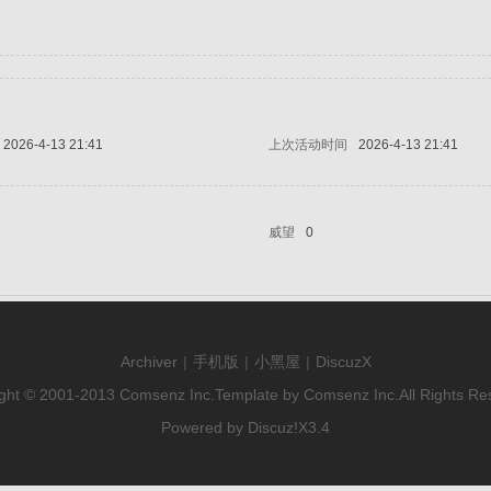
2026-4-13 21:41
上次活动时间
2026-4-13 21:41
威望
0
Archiver
|
手机版
|
小黑屋
|
DiscuzX
ght © 2001-2013
Comsenz Inc.
Template by
Comsenz Inc.
All Rights Re
Powered by
Discuz!
X3.4