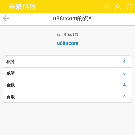
u88ttcom的资料
点击重新加载
u88ttcom
积分
4
威望
0
金钱
4
贡献
0