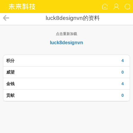
luck8designvn的资料
点击重新加载
luck8designvn
积分
4
威望
0
金钱
4
贡献
0