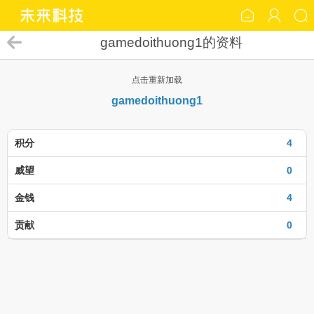
gamedoithuong1的资料
点击重新加载
gamedoithuong1
积分
4
威望
0
金钱
4
贡献
0