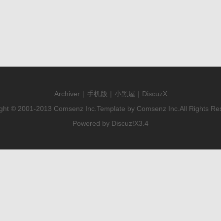
Archiver
|
手机版
|
小黑屋
|
DiscuzX
ght © 2001-2013
Comsenz Inc.
Template by
Comsenz Inc.
All Rights Re
Powered by
Discuz!
X3.4