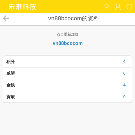
vn88bcocom的资料
点击重新加载
vn88bcocom
积分
4
威望
0
金钱
4
贡献
0