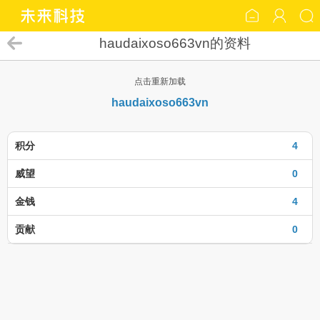
haudaixoso663vn的资料
点击重新加载
haudaixoso663vn
积分
4
威望
0
金钱
4
贡献
0