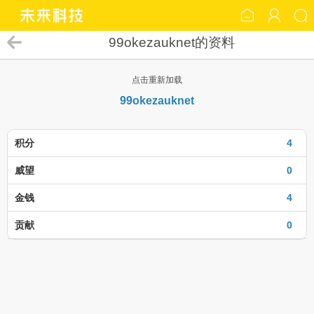
99okezauknet的资料
点击重新加载
99okezauknet
积分
4
威望
0
金钱
4
贡献
0