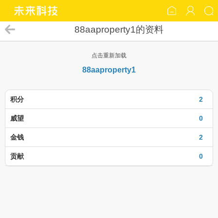
88aaproperty1的资料
点击重新加载
88aaproperty1
积分
2
威望
0
金钱
2
贡献
0