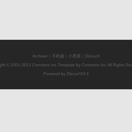
Archiver
|
手机版
|
小黑屋
|
DiscuzX
ght © 2001-2013
Comsenz Inc.
Template by
Comsenz Inc.
All Rights Re
Powered by
Discuz!
X3.4