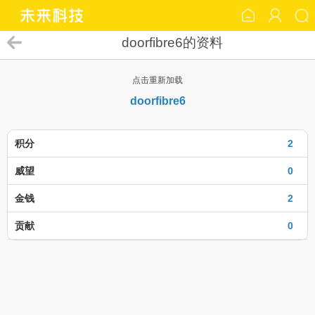
doorfibre6的资料
点击重新加载
doorfibre6
积分
2
威望
0
金钱
2
贡献
0