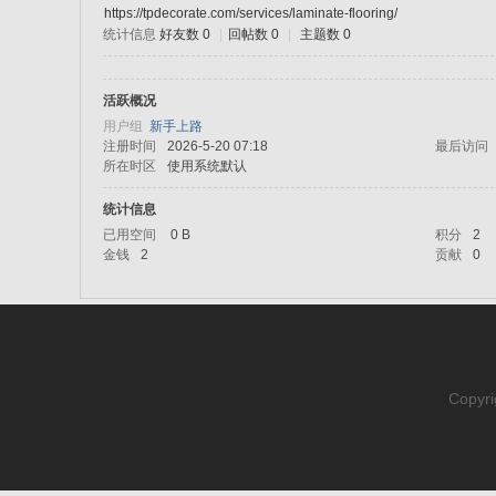
https://tpdecorate.com/services/laminate-flooring/
统计信息
好友数 0
|
回帖数 0
|
主题数 0
sc
活跃概况
用户组
新手上路
注册时间
2026-5-20 07:18
最后访问
所在时区
使用系统默认
统计信息
已用空间
0 B
积分
2
金钱
2
贡献
0
uz!
Copyri