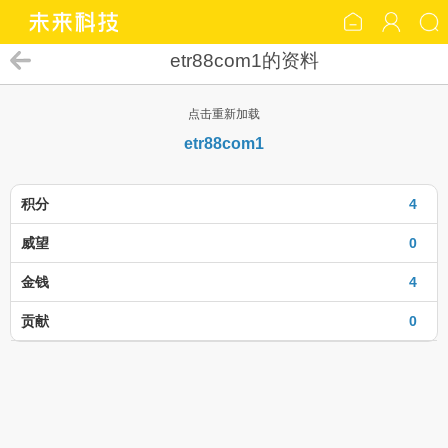
etr88com1的资料
点击重新加载
etr88com1
积分
4
威望
0
金钱
4
贡献
0