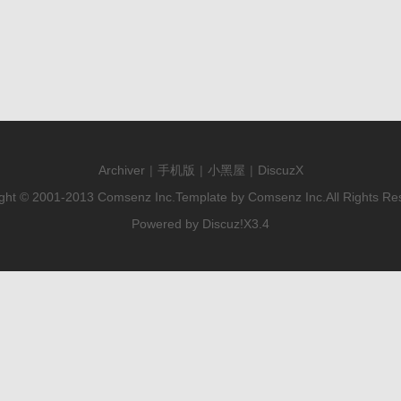
Archiver
|
手机版
|
小黑屋
|
DiscuzX
ght © 2001-2013
Comsenz Inc.
Template by
Comsenz Inc.
All Rights Re
Powered by
Discuz!
X3.4