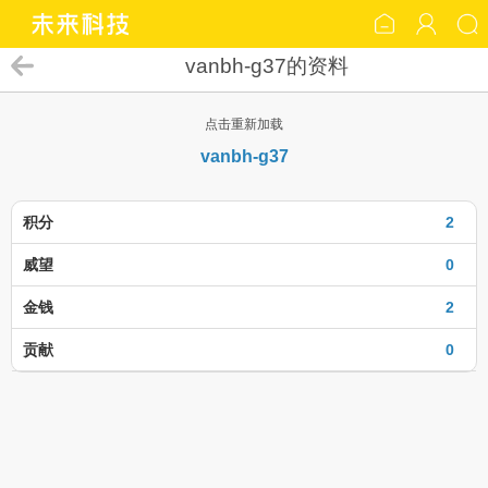
vanbh-g37的资料
点击重新加载
vanbh-g37
积分
2
威望
0
金钱
2
贡献
0