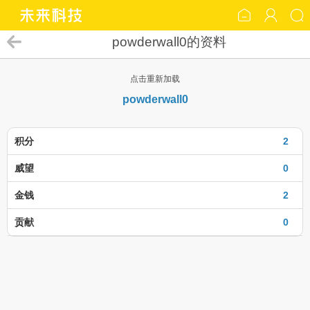
powderwall0的资料
点击重新加载
powderwall0
积分
2
威望
0
金钱
2
贡献
0