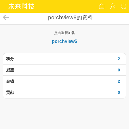
porchview6的资料
点击重新加载
porchview6
积分
2
威望
0
金钱
2
贡献
0