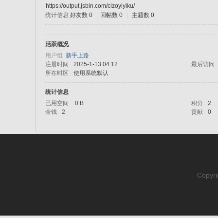
https://output.jsbin.com/cizoyiyiku/
统计信息
好友数 0
|
回帖数 0
|
主题数 0
sc
活跃概况
用户组
新手上路
注册时间
2025-1-13 04:12
最后访问
所在时区
使用系统默认
统计信息
已用空间
0 B
积分
2
金钱
2
贡献
0
uz!
Copyri