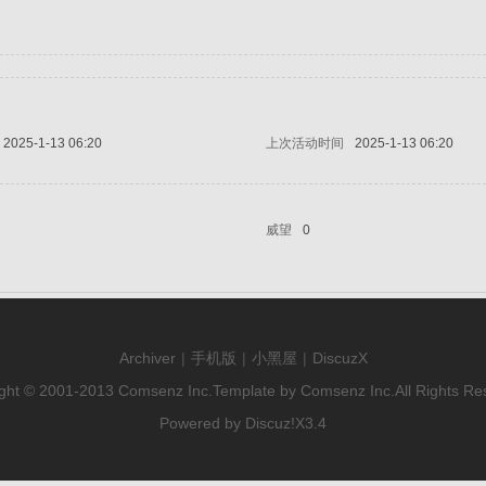
2025-1-13 06:20
上次活动时间
2025-1-13 06:20
威望
0
Archiver
|
手机版
|
小黑屋
|
DiscuzX
ght © 2001-2013
Comsenz Inc.
Template by
Comsenz Inc.
All Rights Re
Powered by
Discuz!
X3.4