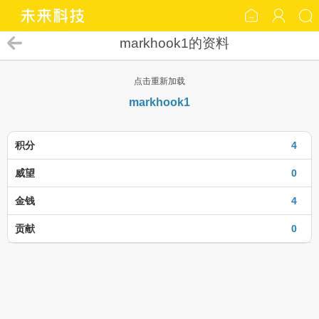
markhook1的资料
点击重新加载
markhook1
积分
4
威望
0
金钱
4
贡献
0