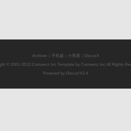
Archiver
|
手机版
|
小黑屋
|
DiscuzX
ght © 2001-2013
Comsenz Inc.
Template by
Comsenz Inc.
All Rights Re
Powered by
Discuz!
X3.4