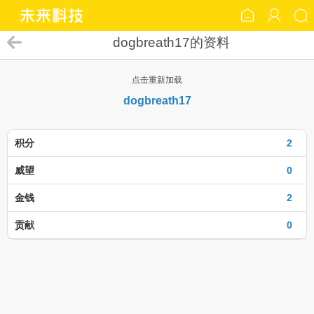
dogbreath17的资料
点击重新加载
dogbreath17
积分
2
威望
0
金钱
2
贡献
0