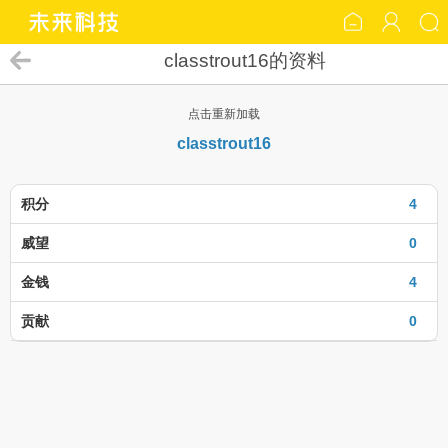
classtrout16的资料
点击重新加载
classtrout16
积分
4
威望
0
金钱
4
贡献
0