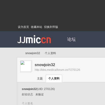
设为首页
收藏本站
切换到窄版
论坛
snowjoin32
个人资料
snowjoin32
http://bbs.medicalforum.cn/?270126
Di
›
›
主题
个人资料
snowjoin32
(UID: 270126)
邮箱状态
未验证
个人签名