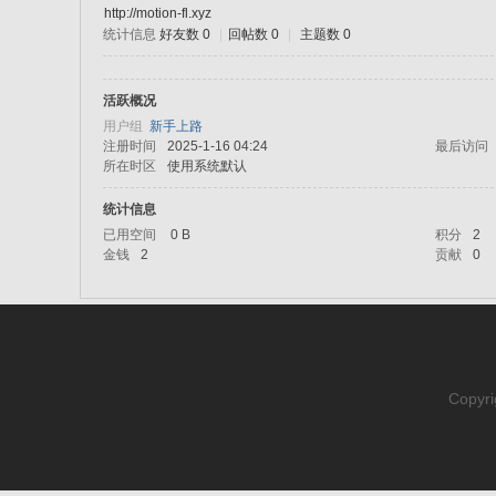
http://motion-fl.xyz
统计信息
好友数 0
|
回帖数 0
|
主题数 0
sc
活跃概况
用户组
新手上路
注册时间
2025-1-16 04:24
最后访问
所在时区
使用系统默认
统计信息
已用空间
0 B
积分
2
金钱
2
贡献
0
uz!
Copyri