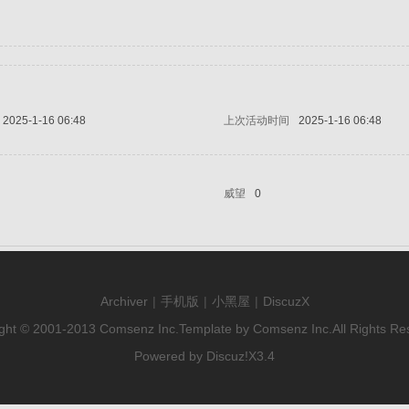
2025-1-16 06:48
上次活动时间
2025-1-16 06:48
威望
0
Archiver
|
手机版
|
小黑屋
|
DiscuzX
ght © 2001-2013
Comsenz Inc.
Template by
Comsenz Inc.
All Rights Re
Powered by
Discuz!
X3.4