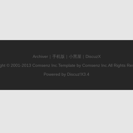
Archiver
|
手机版
|
小黑屋
|
DiscuzX
ght © 2001-2013
Comsenz Inc.
Template by
Comsenz Inc.
All Rights Re
Powered by
Discuz!
X3.4