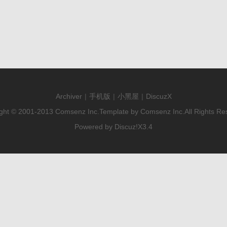
Archiver
|
手机版
|
小黑屋
|
DiscuzX
ght © 2001-2013
Comsenz Inc.
Template by
Comsenz Inc.
All Rights Re
Powered by
Discuz!
X3.4