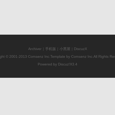
Archiver
|
手机版
|
小黑屋
|
DiscuzX
ght © 2001-2013
Comsenz Inc.
Template by
Comsenz Inc.
All Rights Re
Powered by
Discuz!
X3.4