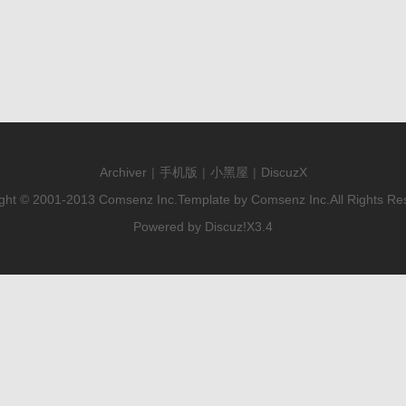
Archiver
|
手机版
|
小黑屋
|
DiscuzX
ght © 2001-2013
Comsenz Inc.
Template by
Comsenz Inc.
All Rights Re
Powered by
Discuz!
X3.4