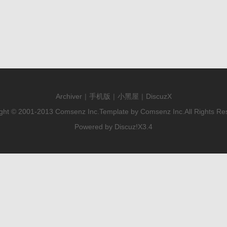
Archiver
|
手机版
|
小黑屋
|
DiscuzX
ght © 2001-2013
Comsenz Inc.
Template by
Comsenz Inc.
All Rights Re
Powered by
Discuz!
X3.4