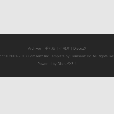
Archiver
|
手机版
|
小黑屋
|
DiscuzX
ght © 2001-2013
Comsenz Inc.
Template by
Comsenz Inc.
All Rights Re
Powered by
Discuz!
X3.4