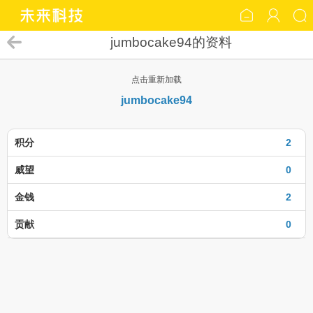
jumbocake94的资料
点击重新加载
jumbocake94
积分
2
威望
0
金钱
2
贡献
0