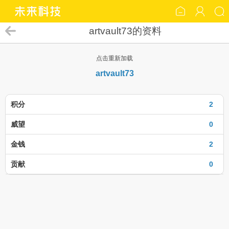
artvault73的资料
点击重新加载
artvault73
积分
2
威望
0
金钱
2
贡献
0