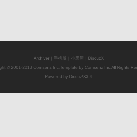
Archiver
|
手机版
|
小黑屋
|
DiscuzX
ght © 2001-2013
Comsenz Inc.
Template by
Comsenz Inc.
All Rights Re
Powered by
Discuz!
X3.4