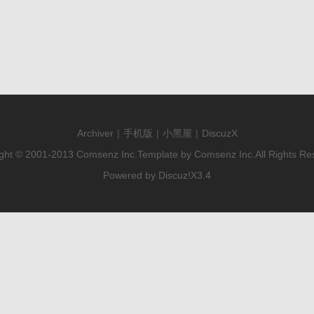
Archiver
|
手机版
|
小黑屋
|
DiscuzX
ght © 2001-2013
Comsenz Inc.
Template by
Comsenz Inc.
All Rights Re
Powered by
Discuz!
X3.4