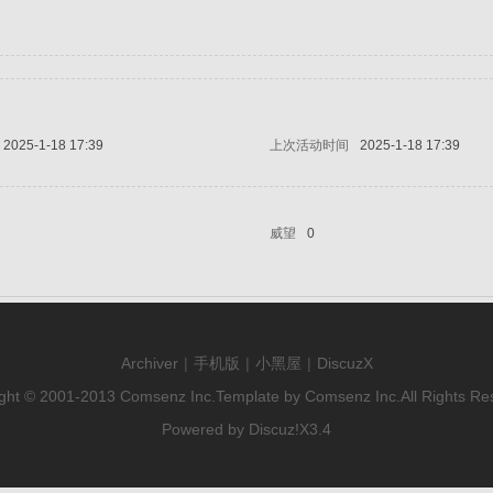
2025-1-18 17:39
上次活动时间
2025-1-18 17:39
威望
0
Archiver
|
手机版
|
小黑屋
|
DiscuzX
ght © 2001-2013
Comsenz Inc.
Template by
Comsenz Inc.
All Rights Re
Powered by
Discuz!
X3.4