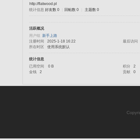
http://flatwood.pl
统计信息
好友数 0
|
回帖数 0
|
主题数 0
sc
活跃概况
用户组
新手上路
注册时间
2025-1-18 16:22
最后访问
所在时区
使用系统默认
统计信息
已用空间
0 B
积分
2
金钱
2
贡献
0
uz!
Copyri