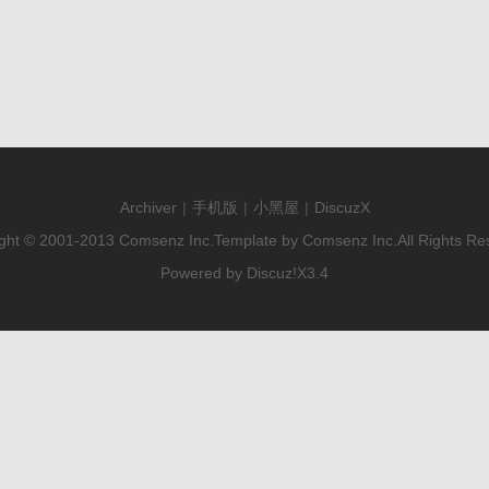
Archiver
|
手机版
|
小黑屋
|
DiscuzX
ght © 2001-2013
Comsenz Inc.
Template by
Comsenz Inc.
All Rights Re
Powered by
Discuz!
X3.4