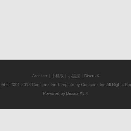
Archiver
|
手机版
|
小黑屋
|
DiscuzX
ght © 2001-2013
Comsenz Inc.
Template by
Comsenz Inc.
All Rights Re
Powered by
Discuz!
X3.4