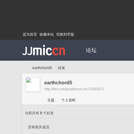
设为首页
收藏本站
切换到窄版
论坛
earthchord5
好友
earthchord5
http://bbs.medicalforum.cn/?2465972
Di
›
›
主题
个人资料
当前共有
0
个好友
没有相关成员