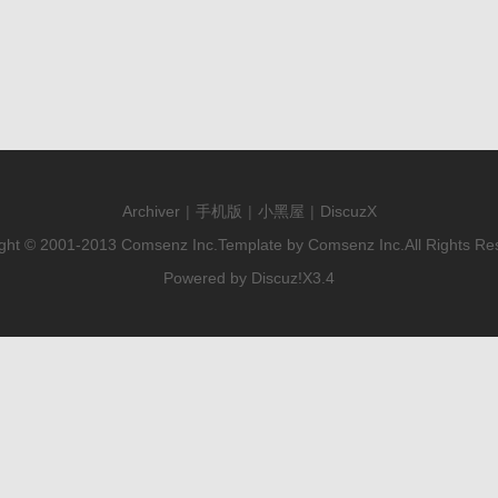
Archiver
|
手机版
|
小黑屋
|
DiscuzX
ght © 2001-2013
Comsenz Inc.
Template by
Comsenz Inc.
All Rights Re
Powered by
Discuz!
X3.4