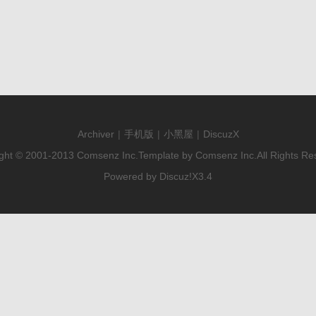
Archiver
|
手机版
|
小黑屋
|
DiscuzX
ght © 2001-2013
Comsenz Inc.
Template by
Comsenz Inc.
All Rights Re
Powered by
Discuz!
X3.4