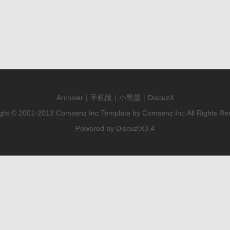
Archiver
|
手机版
|
小黑屋
|
DiscuzX
ght © 2001-2013
Comsenz Inc.
Template by
Comsenz Inc.
All Rights Re
Powered by
Discuz!
X3.4