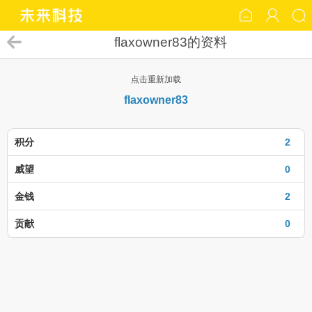
flaxowner83的资料
点击重新加载
flaxowner83
积分
2
威望
0
金钱
2
贡献
0