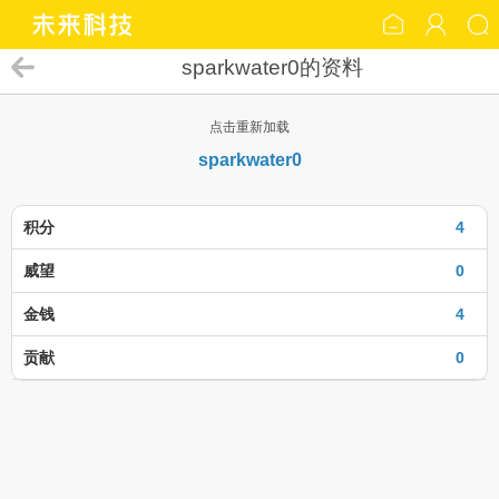
sparkwater0的资料
点击重新加载
sparkwater0
积分
4
威望
0
金钱
4
贡献
0