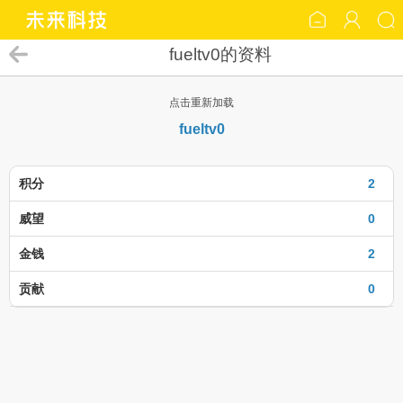
fueltv0的资料
点击重新加载
fueltv0
积分
2
威望
0
金钱
2
贡献
0