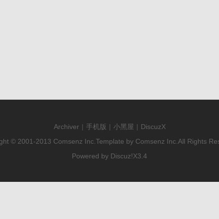
Archiver
|
手机版
|
小黑屋
|
DiscuzX
ght © 2001-2013
Comsenz Inc.
Template by
Comsenz Inc.
All Rights Re
Powered by
Discuz!
X3.4