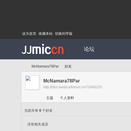
设为首页
收藏本站
切换到窄版
论坛
McNamara78Par
好友
McNamara78Par
http://bbs.medicalforum.cn/?2466225
Di
›
›
主题
个人资料
当前共有
0
个好友
没有相关成员