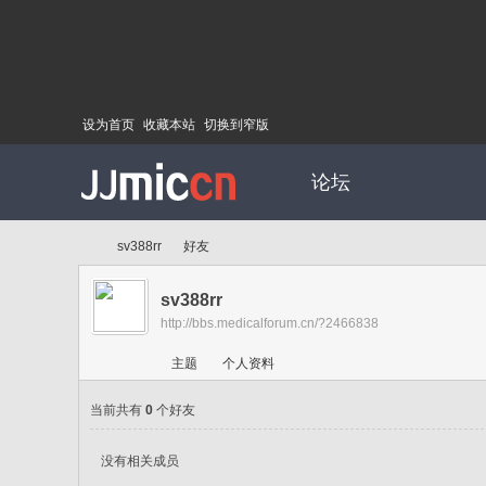
设为首页
收藏本站
切换到窄版
论坛
sv388rr
好友
sv388rr
http://bbs.medicalforum.cn/?2466838
Di
›
›
主题
个人资料
当前共有
0
个好友
没有相关成员