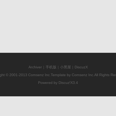
Archiver
|
手机版
|
小黑屋
|
DiscuzX
ght © 2001-2013
Comsenz Inc.
Template by
Comsenz Inc.
All Rights Re
Powered by
Discuz!
X3.4