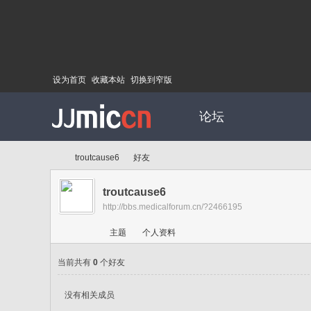
设为首页
收藏本站
切换到窄版
论坛
troutcause6
好友
troutcause6
http://bbs.medicalforum.cn/?2466195
Di
›
›
主题
个人资料
当前共有
0
个好友
没有相关成员