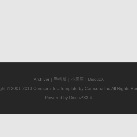
Archiver
|
手机版
|
小黑屋
|
DiscuzX
ght © 2001-2013
Comsenz Inc.
Template by
Comsenz Inc.
All Rights Re
Powered by
Discuz!
X3.4